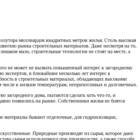
 полутора миллиардов квадратных метров жилья. Столь высокая
азвитию рынка строительных материалов. Даже несмотря на то,
слишком мало, строительные технологии не стоят на месте, а
это не может не вызвать повышенный интерес к загородному
ию экспертов, в ближайшие несколько лет интерес к
ребность в строительных материалах, обладающих высокими
 числе к низким температурам, неприхотливых и долговечных.
во загородного дома, пытаются сделать хоть что-то, и
авно появились на рынке. Собственники жилья не боятся
ые материалы бывают отделочные, для гидроизоляции,
скусственные. Природные производят из сырья, которое дано
става сырья используемого при производстве, а также способа