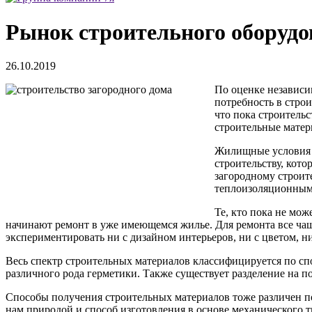
Рынок строительного оборудо
26.10.2019
По оценке независи
потребность в стро
что пока строительс
строительные матер
Жилищные условия к
строительству, кото
загородному строит
теплоизоляционными
Те, кто пока не мож
начинают ремонт в уже имеющемся жилье. Для ремонта все чащ
экспериментировать ни с дизайном интерьеров, ни с цветом, 
Весь спектр строительных материалов классифицируется по сп
различного рода герметики. Также существует разделение на п
Способы получения строительных материалов тоже различен п
нам природой и способ изготовления в основе механического т