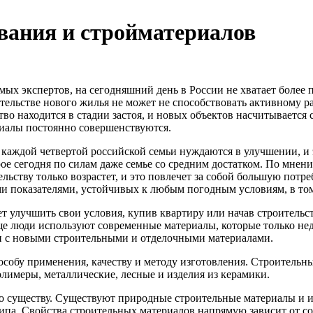
вания и стройматериалов
мых экспертов, на сегодняшний день в России не хватает более
ительстве нового жилья не может не способствовать активному р
тво находится в стадии застоя, и новых объектов насчитывается 
иалы постоянно совершенствуются.
аждой четвертой российской семьи нуждаются в улучшении, и 
рое сегодня по силам даже семье со средним достатком. По мнен
ельству только возрастет, и это повлечет за собой большую пот
 показателями, устойчивых к любым погодным условиям, в том
ет улучшить свои условия, купив квартиру или начав строительст
е люди используют современные материалы, которые только нед
ни с новыми строительными и отделочными материалами.
особу применения, качеству и методу изготовления. Строительн
олимеры, металлические, лесные и изделия из керамики.
о существу. Существуют природные строительные материалы и и
ипа. Свойства строительных материалов напрямую зависит от со