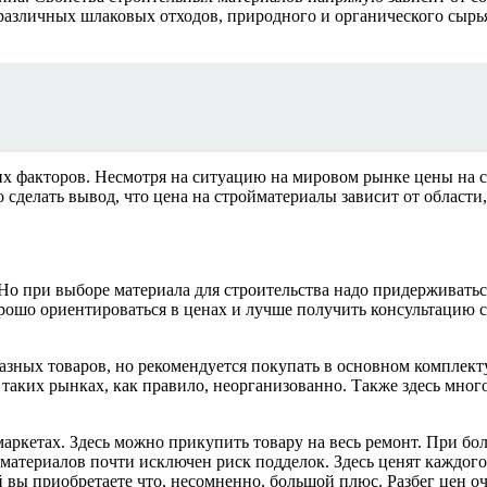
различных шлаковых отходов, природного и органического сырь
их факторов. Несмотря на ситуацию на мировом рынке цены на 
сделать вывод, что цена на стройматериалы зависит от области,
. Но при выборе материала для строительства надо придерживат
орошо ориентироваться в ценах и лучше получить консультацию с
зных товаров, но рекомендуется покупать в основном комплекту
 таких рынках, как правило, неорганизованно. Также здесь мно
аркетах. Здесь можно прикупить товару на весь ремонт. При бо
йматериалов почти исключен риск подделок. Здесь ценят каждого
й вы приобретаете что, несомненно, большой плюс. Разбег цен о