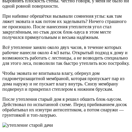
выровнять плоскость стены. Честно говоря, у меня не было ни
одной ровной поверхности.
При набивке обрешётки вызывали сомнения углы: как там
ляжет эковата и как потом их заделывать? Ничего страшного
не произошло. После нанесения утеплителя угол стал
закруглённым, но стык досок блок-хауса в этом месте
получился прямоугольным и весьма надёжным.
Всё утепление заняло около двух часов, в течение которых
рабочие нанесли около 4 м3 ваты. Открытый подход к дому и
возможность работать с лестницы, а не возводить специально
для этого леса, позволили так быстро утеплить всю постройку.
Чтобы эковата не впитывала влагу, обернул дом
гидроветрозащитной мембраной, которая пропускает пар из
дома наружу и не пускает влагу внутрь. Снизу мембрану
подвернул и прикрепил степлером к нижним брускам.
После утепления старый дом я решил обшить блок-хаусом.
Действовал по испытанной схеме. Перед прибиванием досок
обрабатывал их изнутри антисептиком, а потом снаружи —
грунтовкой и топ-лазурью.