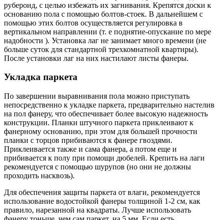
рубероид, с целью избежать их загнивания. Крепятся доски к
основанию пола с помощью болтов-стоек. В дальнейшем с
помощью этих болтов осуществляется регулировка в
вертикальном направлении (т. е поднятие-опускание по мере
надобности ). Установка лаг не занимает много времени (не
больше суток для стандартной трехкомнатной квартиры).
После установки лаг на них настилают листы фанеры.
Укладка паркета
По завершении выравнивания пола можно приступать
непосредственно к укладке паркета, предварительно настелив
на пол фанеру, что обеспечивает более высокую надежность
конструкции. Планки штучного паркета приклеивают к
фанерному основанию, при этом для большей прочности
планки с торцов прибиваются к фанере гвоздями.
Приклеивается также и сама фанера, а потом еще и
прибивается к полу при помощи дюбелей. Крепить на лаги
рекомендуется с помощью шурупов (но они не должны
проходить насквозь).
Для обеспечения защиты паркета от влаги, рекомендуется
использование водостойкой фанеры толщиной 1-2 см, как
правило, нарезанной на квадраты. Лучше использовать
фанеру тоньше, чем сам паркет, на 5 мм. Если есть