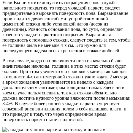
Если Вы не хотите допустить сокращения срока службы
напольного покрытия, то перед укладкой паркета следует
предварительно выровнять поверхность пола. Выравнивание
производится двумя способами: устройством новой
цементной стяжки либо установкой лагов (досок из
древесины). Ровность основания пола, по сути, определяет
качество укладки паркетного покрытия. Выравнивая
поверхность с помощью стяжки, следует следить за тем, чтобы
ее толщина была не меньше 4-х см. Это нужно для
последующего надежного закрепления в стяжке дюбелей.
В том случае, когда на поверхности пола изначально были
значительные наклоны, толщина в этих местах стяжки будет
больше. При этом увеличится и срок высыхания, так как для
готовности 4-х сантиметровой стяжки нужно ждать 2 месяца,
а время ожидания увеличивается на неделю с каждым
дополнительным сантиметром толщины стяжки. Здесь ни в
коем случае нельзя спешить, так как стяжка обязательно
должна достичь нужного уровня влажности после высыхания:
3-4%. В случае более ранней укладки паркета существует
серьезный риск впитывания полом в себя излишков влаги, и
это приведет к тому, что через определенное время
поверхность паркета станет волнистой.