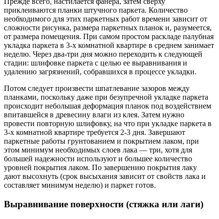
Прежде всего, настилается фанера, затем сверху
приклеиваются планки штучного паркета. Количество
необходимого для этих паркетных работ времени зависит от
сложности рисунка, размера паркетных планок и, разумеется,
от размера помещения. При самом простом раскладе палубная
укладка паркета в 3-х комнатной квартире в среднем занимает
неделю. Через два-три дня можно переходить к следующей
стадии: шлифовке паркета с целью ее выравнивания и
удалению загрязнений, собравшихся в процессе укладки.
Потом следует произвести шпатлевание зазоров между
планками, поскольку даже при безупречной укладке паркета
происходит небольшая деформация планок под воздействием
впитавшейся в древесину влаги из клея. Затем нужно
провести повторную шлифовку, на что при укладке паркета в
3-х комнатной квартире требуется 2-3 дня. Завершают
паркетные работы грунтованием и покрытием лаком, при
этом минимум необходимых слоев лака — три, хотя для
большей надежности используют и большее количество
уровней покрытия лаком. По завершению покрытия лаку
дают высохнуть (срок высыхания зависит от свойств лака и
составляет минимум неделю) и паркет готов.
Выравнивание поверхности (стяжка или лаги)