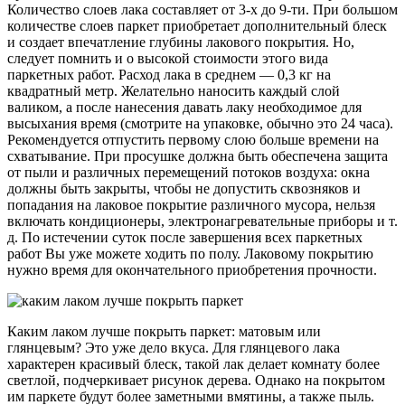
Количество слоев лака составляет от 3-х до 9-ти. При большом
количестве слоев паркет приобретает дополнительный блеск
и создает впечатление глубины лакового покрытия. Но,
следует помнить и о высокой стоимости этого вида
паркетных работ. Расход лака в среднем — 0,3 кг на
квадратный метр. Желательно наносить каждый слой
валиком, а после нанесения давать лаку необходимое для
высыхания время (смотрите на упаковке, обычно это 24 часа).
Рекомендуется отпустить первому слою больше времени на
схватывание. При просушке должна быть обеспечена защита
от пыли и различных перемещений потоков воздуха: окна
должны быть закрыты, чтобы не допустить сквозняков и
попадания на лаковое покрытие различного мусора, нельзя
включать кондиционеры, электронагревательные приборы и т.
д. По истечении суток после завершения всех паркетных
работ Вы уже можете ходить по полу. Лаковому покрытию
нужно время для окончательного приобретения прочности.
Каким лаком лучше покрыть паркет: матовым или
глянцевым? Это уже дело вкуса. Для глянцевого лака
характерен красивый блеск, такой лак делает комнату более
светлой, подчеркивает рисунок дерева. Однако на покрытом
им паркете будут более заметными вмятины, а также пыль.