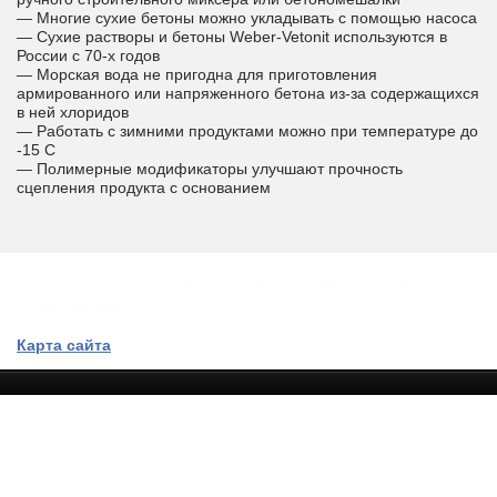
— Многие сухие бетоны можно укладывать с помощью насоса
— Сухие растворы и бетоны Weber-Vetonit используются в
России с 70-х годов
— Морская вода не пригодна для приготовления
армированного или напряженного бетона из-за содержащихся
в ней хлоридов
— Работать с зимними продуктами можно при температуре до
-15 С
— Полимерные модификаторы улучшают прочность
сцепления продукта с основанием
"Группа компаний "7Я", город Казань, Михаиля Миля 25,
+7 987 22 555 44
Карта сайта