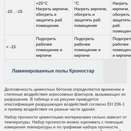
+25°C
°C
Нагреть
Нагреть кирпичи,
Нагреть кирпичи,
кирпичи,
-10…-15
обогреть и
обогреть и
обогреть 
защитить раб.
защитить раб.
защитить
помещение
помещение
раб.
помещен
Подогреть
Подогреть
Подогрет
рабочее
рабочее
рабочее
< -15
помещение и
помещение и
помещен
кирпичи
кирпичи
и кирпич
Ламинированные полы Кроностар
Долговечность цементных бетонов определяется временем и
степенью воздействия агрессивных факторов, вызывающих их
разрушение. В таблице и на рисунке приводятся
классификация разрушающих воздействий согласно ЕН 206-1
и пример воздействия на разные части здания.
Набор прочности цементными материалами сильно зависит от
температуры. Набор прочности можно оценивать с помощью
измерения температуры и по графикам набора прочности,