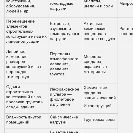
конструкций,
Кислоты,
гололедные
Микро
оборудования,
щелочи и соли
нагрузки
людей и др.
Перемещение
Ветровые,
Активные
элементов
звуковые и
химические
Растен
строительных
температурные
вещества в
водор
конструкций из-за их
нагрузки
составе воздуха
линейной усадки
Линейное
Перепады
изменение
Моющие
атмосферного
размеров
средства,
давления,
конструкций из-за
окрасочные
давления
перепадов
материалы
грунтов
температур
Сдвиги
Химические
Инфракрасное
строительных
средства
и ультра —
конструкций из-за
защиты изделий
фиолетовое
просадки грунтов и
излучения
И конструкций
осадки здания
Влажность внутри
Сейсмические
Грунтовые воды
помещений
нагрузки
Выветривание,