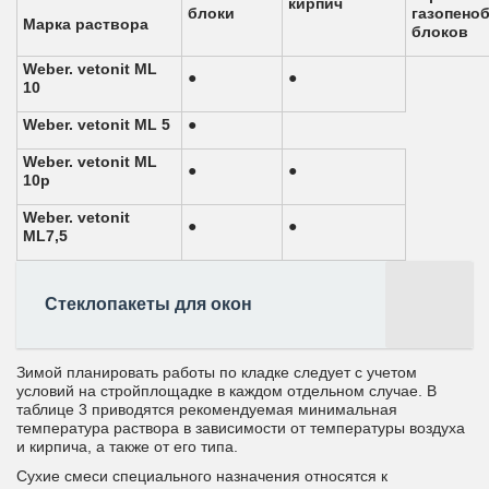
кирпич
блоки
газопено
Марка раствора
блоков
Weber. vetonit ML
●
●
10
Weber. vetonit ML 5
●
Weber. vetonit ML
●
●
10p
Weber. vetonit
●
●
ML7,5
Стеклопакеты для окон
Зимой планировать работы по кладке следует с учетом
условий на стройплощадке в каждом отдельном случае. В
таблице 3 приводятся рекомендуемая минимальная
температура раствора в зависимости от температуры воздуха
и кирпича, а также от его типа.
Сухие смеси специального назначения относятся к