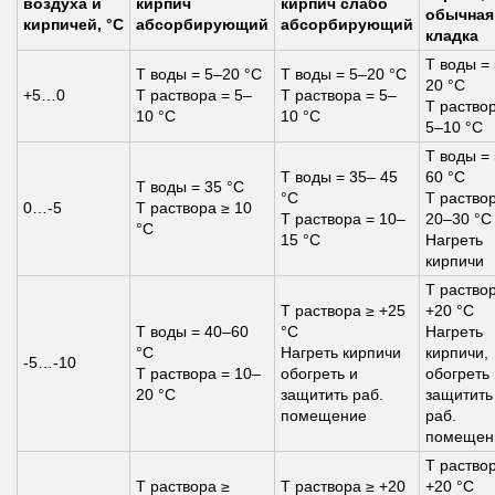
воздуха и
кирпич
кирпич слабо
обычная
кирпичей, °С
абсорбирующий
абсорбирующий
кладка
T воды =
T воды = 5–20 °C
T воды = 5–20 °C
20 °C
+5…0
Т раствора = 5–
Т раствора = 5–
Т раство
10 °C
10 °C
5–10 °C
T воды =
T воды = 35– 45
60 °C
T воды = 35 °C
°C
Т раство
0…-5
Т раствора ≥ 10
Т раствора = 10–
20–30 °C
°C
15 °C
Нагреть
кирпичи
Т раство
Т раствора ≥ +25
+20 °C
T воды = 40–60
°C
Нагреть
°C
Нагреть кирпичи
кирпичи,
-5…-10
Т раствора = 10–
обогреть и
обогреть 
20 °C
защитить раб.
защитить
помещение
раб.
помещен
Т раство
Т раствора ≥
Т раствора ≥ +20
+20 °C