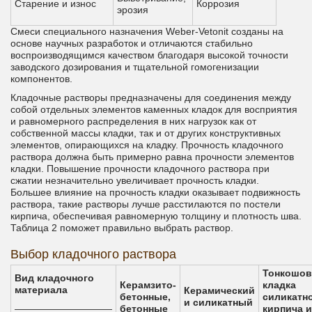
Старение и износ
Коррозия
эрозия
Смеси специального назначения Weber-Vetonit созданы на
основе научных разработок и отличаются стабильно
воспроизводящимся качеством благодаря высокой точности
заводского дозирования и тщательной гомогенизации
компонентов.
Кладочные растворы предназначены для соединения между
собой отдельных элементов каменных кладок для восприятия
и равномерного распределения в них нагрузок как от
собственной массы кладки, так и от других конструктивных
элементов, опирающихся на кладку. Прочность кладочного
раствора должна быть примерно равна прочности элементов
кладки. Повышение прочности кладочного раствора при
сжатии незначительно увеличивает прочность кладки.
Большее влияние на прочность кладки оказывает подвижность
раствора, такие растворы лучше расстилаются по постели
кирпича, обеспечивая равномерную толщину и плотность шва.
Таблица 2 поможет правильно выбрать раствор.
Выбор кладочного раствора
Тонкошов
Вид кладочного
Керамзито-
кладка
материала
Керамический
бетонные,
силикатн
и силикатный
——————————
бетонные
кирпича и