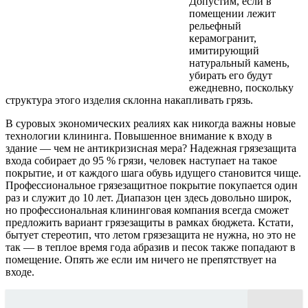
Допустим, если в
помещении лежит
рельефный
керамогранит,
имитирующий
натуральный камень,
убирать его будут
ежедневно, поскольку
структура этого изделия склонна накапливать грязь.
В суровых экономических реалиях как никогда важны новые
технологии клининга. Повышенное внимание к входу в
здание — чем не антикризисная мера? Надежная грязезащита
входа собирает до 95 % грязи, человек наступает на такое
покрытие, и от каждого шага обувь идущего становится чище.
Профессиональное грязезащитное покрытие покупается один
раз и служит до 10 лет. Диапазон цен здесь довольно широк,
но профессиональная клининговая компания всегда сможет
предложить вариант грязезащиты в рамках бюджета. Кстати,
бытует стереотип, что летом грязезащита не нужна, но это не
так — в теплое время года абразив и песок также попадают в
помещение. Опять же если им ничего не препятствует на
входе.