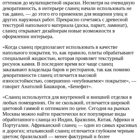
оттенков до мультицветной окраски. Несмотря на очевидную
декоративность, в интерьере сланец начали использовать не
так давно, — до этого его применяли для мощения улиц и
других наружных работ. Прекрасно сочетаясь с древесной
текстурой напольного материала (доска, паркет, ламинат),
сланец открывает дизайнерам новые возможности в
оформлении интерьера.
«Когда сланец предполагают использовать в качестве
напольного покрытия, то, как правило, плиты обрабатывают
специальной жидкостью, которая проявляет текстурный
рисунок камня. В последнее время все чаще сланец
заказывают владельцы баров и ресторанов, так как помимо
декоративности сланец отличается высокой
износостойкостью, совершенно «неубиваемое» покрытие», —
говорит Анатолий Башкиров, «Бенефит».
«Сланец используется для внутренней и внешней отделки в
любых помещениях. Он не скользкий, отличается широкой
цветовой гаммой и оптимален по цене. Сегодня на рынках
Москвы можно найти практически все популярные виды
обработанного сланца из Индии, Бразилии, Китая, Африки и
Португалии. Африканский сланец — один из самых красивых
и дорогих; итальянский сланец отличается глубоким черным
цветом; бразильский — менее фактурный и более