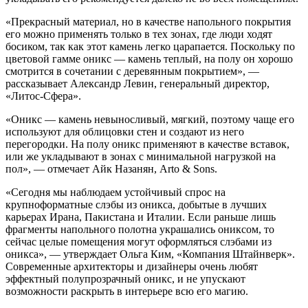
«Прекрасный материал, но в качестве напольного покрытия
его можно применять только в тех зонах, где люди ходят
босиком, так как этот камень легко царапается. Поскольку по
цветовой гамме оникс — камень теплый, на полу он хорошо
смотрится в сочетании с деревянным покрытием», —
рассказывает Александр Левин, генеральный директор,
«Литос-Сфера».
«Оникс — камень невыносливый, мягкий, поэтому чаще его
используют для облицовки стен и создают из него
перегородки. На полу оникс применяют в качестве вставок,
или же укладывают в зонах с минимальной нагрузкой на
пол», — отмечает Айк Назанян, Arto & Sons.
«Сегодня мы наблюдаем устойчивый спрос на
крупноформатные слэбы из оникса, добытые в лучших
карьерах Ирана, Пакистана и Италии. Если раньше лишь
фрагменты напольного полотна украшались ониксом, то
сейчас целые помещения могут оформляться слэбами из
оникса», — утверждает Ольга Ким, «Компания Штайнверк».
Современные архитекторы и дизайнеры очень любят
эффектный полупрозрачный оникс, и не упускают
возможности раскрыть в интерьере всю его магию.