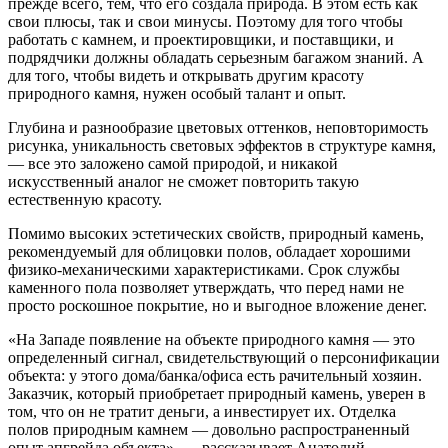
прежде всего, тем, что его создала природа. В этом есть как
свои плюсы, так и свои минусы. Поэтому для того чтобы
работать с камнем, и проектировщики, и поставщики, и
подрядчики должны обладать серьезным багажом знаний. А
для того, чтобы видеть и открывать другим красоту
природного камня, нужен особый талант и опыт.
Глубина и разнообразие цветовых оттенков, неповторимость
рисунка, уникальность световых эффектов в структуре камня,
— все это заложено самой природой, и никакой
искусственный аналог не сможет повторить такую
естественную красоту.
Помимо высоких эстетических свойств, природный камень,
рекомендуемый для облицовки полов, обладает хорошими
физико-механическими характеристиками. Срок службы
каменного пола позволяет утверждать, что перед нами не
просто роскошное покрытие, но и выгодное вложение денег.
«На Западе появление на объекте природного камня — это
определенный сигнал, свидетельствующий о персонификации
объекта: у этого дома/банка/офиса есть рачительный хозяин.
Заказчик, который приобретает природный камень, уверен в
том, что он не тратит деньги, а инвестирует их. Отделка
полов природным камнем — довольно распространенный
опыт апгрейда объекта», — рассказывает Анатолий