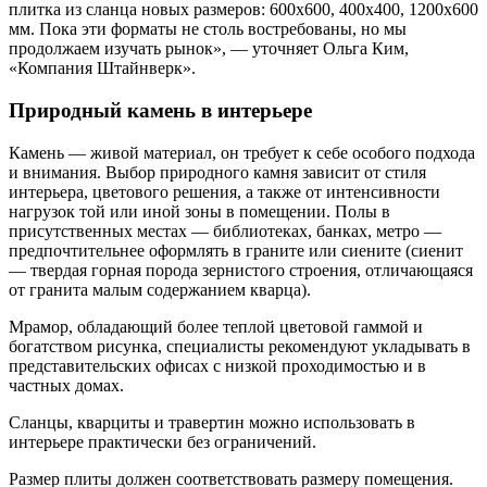
плитка из сланца новых размеров: 600х600, 400х400, 1200х600
мм. Пока эти форматы не столь востребованы, но мы
продолжаем изучать рынок», — уточняет Ольга Ким,
«Компания Штайнверк».
Природный камень в интерьере
Камень — живой материал, он требует к себе особого подхода
и внимания. Выбор природного камня зависит от стиля
интерьера, цветового решения, а также от интенсивности
нагрузок той или иной зоны в помещении. Полы в
присутственных местах — библиотеках, банках, метро —
предпочтительнее оформлять в граните или сиените (сиенит
— твердая горная порода зернистого строения, отличающаяся
от гранита малым содержанием кварца).
Мрамор, обладающий более теплой цветовой гаммой и
богатством рисунка, специалисты рекомендуют укладывать в
представительских офисах с низкой проходимостью и в
частных домах.
Сланцы, кварциты и травертин можно использовать в
интерьере практически без ограничений.
Размер плиты должен соответствовать размеру помещения.