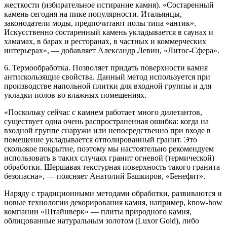
жесткости (избирательное истирание камня). «Состаренный
камень сегодня на пике популярности. Итальянцы,
законодатели моды, предпочитают полы типа «антик».
Искусственно состаренный камень укладывается в саунах и
хамамах, в барах и ресторанах, в частных и коммерческих
интерьерах», — добавляет Александр Левин, «Литос-Сфера».
6. Термообработка. Позволяет придать поверхности камня
антискользящие свойства. Данный метод используется при
производстве напольной плитки для входной группы и для
укладки полов во влажных помещениях.
«Поскольку сейчас с камнем работает много дилетантов,
существует одна очень распространенная ошибка: когда на
входной группе снаружи или непосредственно при входе в
помещение укладывается отполированный гранит. Это
скользкое покрытие, поэтому мы настоятельно рекомендуем
использовать в таких случаях гранит огневой (термической)
обработки. Шершавая текстурная поверхность такого гранита
безопасна», — поясняет Анатолий Башкиров, «Бенефит».
Наряду с традиционными методами обработки, развиваются и
новые технологии декорирования камня, например, know-how
компании «Штайнверк» — плиты природного камня,
облицованные натуральным золотом (Luxor Gold), либо