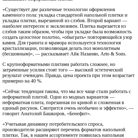
«Существует две различные технологии оформления
каменного пола: укладка стандартной напольной плитки и
укладка плитки, вырезанной из слэбов. Второй вариант —
наиболее интересен и эксклюзивен. Плитка вырезается из
слэбов таким образом, чтобы при укладке была возможность
создать целостное полотно, «обыграть» повторяющийся узор
камня. Для гранита и мрамора используется технология
кристаллизации, позволяющая делать пол монолитным
(бесшовным)», — рассказывает Айк Назанян, Arto & Sons.
С крупноформатными плитами работать сложнее, но
затраченные усилия стоят того — высокий эстетический
результат очевиден. Правда, цена проекта при этом возрастает
примерно на 40 %.
«Сейчас тенденция такова, что мы все чаще стали работать с
неформатной плитой. Один из модных вариантов —
неформатная плита, порезанная по кривой и сложенная в
единый рисунок. Смотрится очень необычно и эффектно», —
говорит Анатолий Башкиров, «Бенефит».
«Учитывая динамику потребительского спроса,
производители расширяют перечень форматов напольной
плитки. Так, в нашем ассортименте появилась напольная