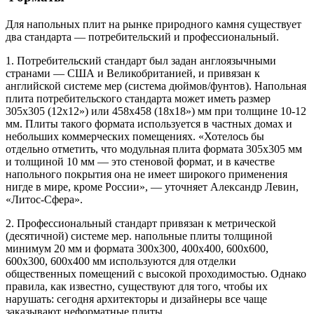
Для напольных плит на рынке природного камня существует
два стандарта — потребительский и профессиональный.
1. Потребительский стандарт был задан англоязычными
странами — США и Великобританией, и привязан к
английской системе мер (система дюймов/фунтов). Напольная
плита потребительского стандарта может иметь размер
305х305 (12х12») или 458х458 (18х18») мм при толщине 10-12
мм. Плиты такого формата используется в частных домах и
небольших коммерческих помещениях. «Хотелось бы
отдельно отметить, что модульная плита формата 305х305 мм
и толщиной 10 мм — это стеновой формат, и в качестве
напольного покрытия она не имеет широкого применения
нигде в мире, кроме России», — уточняет Александр Левин,
«Литос-Сфера».
2. Профессиональный стандарт привязан к метрической
(десятичной) системе мер. напольные плиты толщиной
минимум 20 мм и формата 300х300, 400х400, 600х600,
600х300, 600х400 мм используются для отделки
общественных помещений с высокой проходимостью. Однако
правила, как известно, существуют для того, чтобы их
нарушать: сегодня архитекторы и дизайнеры все чаще
заказывают неформатные плиты.