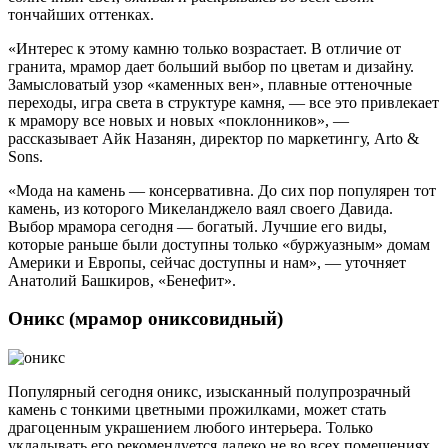
тончайших оттенках.
«Интерес к этому камню только возрастает. В отличие от
гранита, мрамор дает больший выбор по цветам и дизайну.
Замысловатый узор «каменных вен», плавные оттеночные
переходы, игра света в структуре камня, — все это привлекает
к мрамору все новых и новых «поклонников», —
рассказывает Айк Назанян, директор по маркетингу, Arto &
Sons.
«Мода на камень — консервативна. До сих пор популярен тот
камень, из которого Микеланджело ваял своего Давида.
Выбор мрамора сегодня — богатый. Лучшие его виды,
которые раньше были доступны только «буржуазным» домам
Америки и Европы, сейчас доступны и нам», — уточняет
Анатолий Башкиров, «Бенефит».
Оникс (мрамор ониксовидный)
Популярный сегодня оникс, изысканный полупрозрачный
камень с тонкими цветными прожилками, может стать
драгоценным украшением любого интерьера. Только
укладывать его рекомендуется далеко не во всех помещениях.