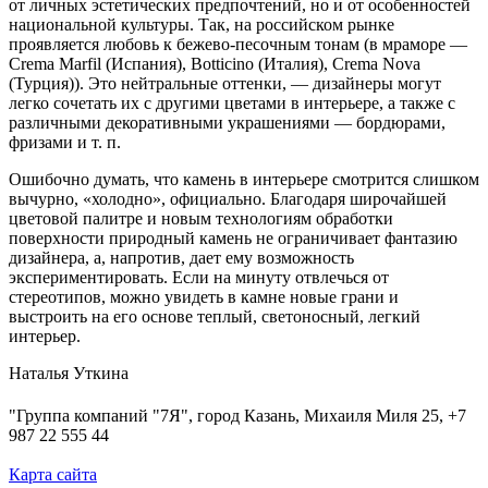
от личных эстетических предпочтений, но и от особенностей
национальной культуры. Так, на российском рынке
проявляется любовь к бежево-песочным тонам (в мраморе —
Crema Marfil (Испания), Botticino (Италия), Crema Nova
(Турция)). Это нейтральные оттенки, — дизайнеры могут
легко сочетать их с другими цветами в интерьере, а также с
различными декоративными украшениями — бордюрами,
фризами и т. п.
Ошибочно думать, что камень в интерьере смотрится слишком
вычурно, «холодно», официально. Благодаря широчайшей
цветовой палитре и новым технологиям обработки
поверхности природный камень не ограничивает фантазию
дизайнера, а, напротив, дает ему возможность
экспериментировать. Если на минуту отвлечься от
стереотипов, можно увидеть в камне новые грани и
выстроить на его основе теплый, светоносный, легкий
интерьер.
Наталья Уткина
"Группа компаний "7Я", город Казань, Михаиля Миля 25, +7
987 22 555 44
Карта сайта