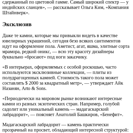
сдержанный по цветовой гамме. Самый широкий спектр — у
индийских сланцев», — рассказывает Ольга Ким, «Компания
Штайнверк».
Эксклюзив
Даже те камни, которые мы привыкли видеть в качестве
ювелирных украшений, сегодня безо всяких сантиментов
идут на оформление пола. Аметист, агат, яшма, элитные сорта
мрамора, редкий оникс, — всю эту красоту дизайнеры
буквально «бросают» под ноги заказчику.
«В интерьерах, оформляемых с особой роскошью, часто
используются эксклюзивные коллекции, — плиты из
полудрагоценных камней. Стоимость такого пола может
составлять $ 2000 за квадратный метр», — утверждает Айк
Назанян, Arto & Sons.
«Периодически на мировом рынке возникают интересные
камни из разных экзотических стран. Например, голубой
садолит или уникальный камень — мадагаскарский
лабрадорит», — поясняет Анатолий Башкиров, «Бенефит».
Мадагаскарский лабрадорит — камень практически
прозрачный на просвет, обладающий интересной структурой: