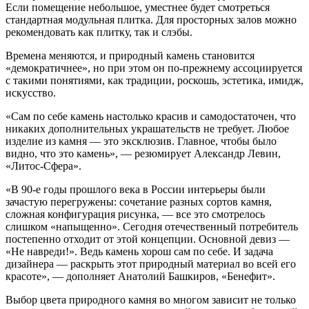
Если помещение небольшое, уместнее будет смотреться
стандартная модульная плитка. Для просторных залов можно
рекомендовать как плитку, так и слэбы.
Времена меняются, и природный камень становится
«демократичнее», но при этом он по-прежнему ассоциируется
с такими понятиями, как традиции, роскошь, эстетика, имидж,
искусство.
«Сам по себе камень настолько красив и самодостаточен, что
никаких дополнительных украшательств не требует. Любое
изделие из камня — это эксклюзив. Главное, чтобы было
видно, что это камень», — резюмирует Александр Левин,
«Литос-Сфера».
«В 90-е годы прошлого века в России интерьеры были
зачастую перегружены: сочетание разных сортов камня,
сложная конфигурация рисунка, — все это смотрелось
слишком «напыщенно». Сегодня отечественный потребитель
постепенно отходит от этой концепции. Основной девиз —
«Не навреди!». Ведь камень хорош сам по себе. И задача
дизайнера — раскрыть этот природный материал во всей его
красоте», — дополняет Анатолий Башкиров, «Бенефит».
Выбор цвета природного камня во многом зависит не только