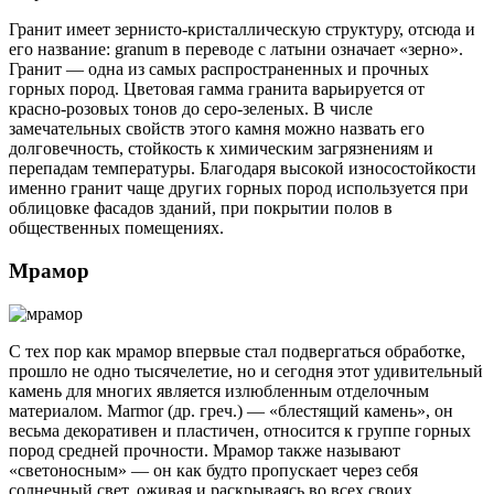
Гранит имеет зернисто-кристаллическую структуру, отсюда и
его название: granum в переводе с латыни означает «зерно».
Гранит — одна из самых распространенных и прочных
горных пород. Цветовая гамма гранита варьируется от
красно-розовых тонов до серо-зеленых. В числе
замечательных свойств этого камня можно назвать его
долговечность, стойкость к химическим загрязнениям и
перепадам температуры. Благодаря высокой износостойкости
именно гранит чаще других горных пород используется при
облицовке фасадов зданий, при покрытии полов в
общественных помещениях.
Мрамор
С тех пор как мрамор впервые стал подвергаться обработке,
прошло не одно тысячелетие, но и сегодня этот удивительный
камень для многих является излюбленным отделочным
материалом. Мarmor (др. греч.) — «блестящий камень», он
весьма декоративен и пластичен, относится к группе горных
пород средней прочности. Мрамор также называют
«светоносным» — он как будто пропускает через себя
солнечный свет, оживая и раскрываясь во всех своих