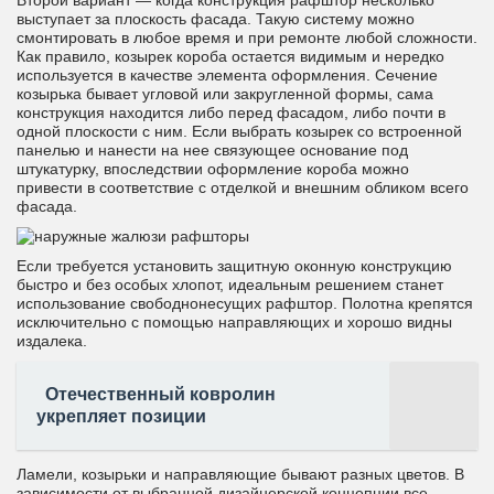
Второй вариант — когда конструкция рафштор несколько
выступает за плоскость фасада. Такую систему можно
смонтировать в любое время и при ремонте любой сложности.
Как правило, козырек короба остается видимым и нередко
используется в качестве элемента оформления. Сечение
козырька бывает угловой или закругленной формы, сама
конструкция находится либо перед фасадом, либо почти в
одной плоскости с ним. Если выбрать козырек со встроенной
панелью и нанести на нее связующее основание под
штукатурку, впоследствии оформление короба можно
привести в соответствие с отделкой и внешним обликом всего
фасада.
Если требуется установить защитную оконную конструкцию
быстро и без особых хлопот, идеальным решением станет
использование свободнонесущих рафштор. Полотна крепятся
исключительно с помощью направляющих и хорошо видны
издалека.
Отечественный ковролин
укрепляет позиции
Ламели, козырьки и направляющие бывают разных цветов. В
зависимости от выбранной дизайнерской концепции все