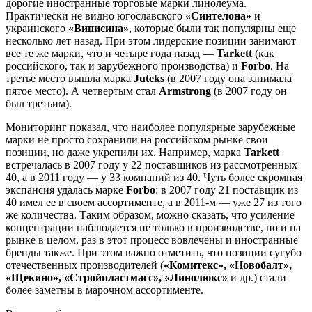
дорогие иностранные торговые марки линолеума.
Практически не видно югославского
«Синтелона»
и
украинского
«Винисина»
, которые были так популярны еще
несколько лет назад. При этом лидерские позиции занимают
все те же марки, что и четыре года назад —
Tarkett
(как
российского, так и зарубежного производства) и
Forbo
. На
третье место вышла марка
Juteks
(в 2007 году она занимала
пятое место). А четвертым стал
Armstrong
(в 2007 году он
был третьим).
Мониторинг показал, что наиболее популярные зарубежные
марки не просто сохранили на российском рынке свои
позиции, но даже укрепили их. Например, марка
Tarkett
встречалась в 2007 году у 22 поставщиков из рассмотренных
40, а в 2011 году — у 33 компаний из 40. Чуть более скромная
экспансия удалась марке
Forbo
: в 2007 году 21 поставщик из
40 имел ее в своем ассортименте, а в 2011-м — уже 27 из того
же количества. Таким образом, можно сказать, что усиление
концентрации наблюдается не только в производстве, но и на
рынке в целом, раз в этот процесс вовлечены и иностранные
бренды также. При этом важно отметить, что позиции сугубо
отечественных производителей (
«Комитекс», «Новобалт»,
«Щекино», «Стройпластмасс», «Линолюкс»
и др.) стали
более заметны в марочном ассортименте.