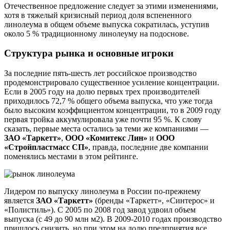
Отечественное предложение следует за этими изменениями,
хотя в тяжелый кризисный период доля вспененного
линолеума в общем объеме выпуска сократилась, уступив
около 5 % традиционному линолеуму на подоснове.
Структура рынка и основные игроки
За последние пять-шесть лет российское производство
продемонстрировало существенное усиление концентрации.
Если в 2005 году на долю первых трех производителей
приходилось 72,7 % общего объема выпуска, что уже тогда
было высоким коэффициентом концентрации, то в 2009 году
первая тройка аккумулировала уже почти 95 %. К слову
сказать, первые места остались за теми же компаниями —
ЗАО «Таркетт»
,
ООО «Комитекс Лин»
и
ООО
«Стройпластмасс СП»
, правда, последние две компании
поменялись местами в этом рейтинге.
Лидером по выпуску линолеума в России по-прежнему
является
ЗАО «Таркетт»
(бренды «Таркетт», «Синтерос» и
«Полистиль»). С 2005 по 2008 год завод удвоил объем
выпуска (с 49 до 90 млн м2). В 2009-2010 годах производство
пришлось снизить, но при этом на долю предприятия все