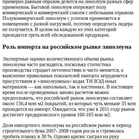
примерно равным образом делится на линолеум разных сфер
применения. Бытовой линолеум опережает полу
коммерческий и коммерческий совсем с небольшим отрывом.
Полукоммерческий линолеум с успехом применяется в
помещениях с разной нагрузкой, поэтому определить лидера
не получается. В целом на каждую из этих категорий
приходится треть всей обследованной продукции.
Роль импорта на российском рынке линолеума
Экспертные оценки количественного объема рынка
линолеума часто расходятся, поскольку статистика
производства страдает неточностями и часто меняется, а
выяснение правильных показателей импорта затрудняется
присутствием в «линолеумных» кодах ТН ВЭД иных
материалов — как напольных, так и настенных. В настоящее
время после проведенных заново расчетов можно
предположить, что российский рынок линолеума составляет
около 156,4 млн м2 покрытий, из которых чуть меньше 35 млн
приходится на импорт. Ожидается, что уже в 2011 году рынок
достигнет предкризисного уровня 160-165 млн м2.
Доля импортного линолеума на российском рынке в период
строительного бума 2007- 2008 годов росла и стремилась
пробить планку в 30 %. Однако кризис сыграл на руку