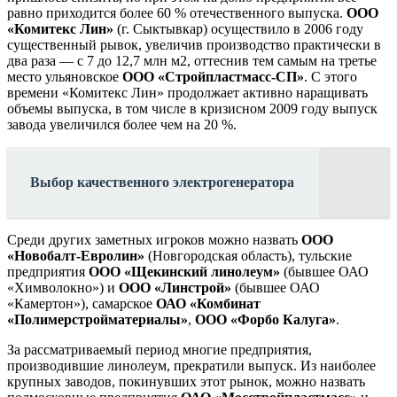
равно приходится более 60 % отечественного выпуска.
ООО
«Комитекс Лин»
(г. Сыктывкар) осуществило в 2006 году
существенный рывок, увеличив производство практически в
два раза — с 7 до 12,7 млн м2, оттеснив тем самым на третье
место ульяновское
ООО «Стройпластмасс-СП»
. С этого
времени «Комитекс Лин» продолжает активно наращивать
объемы выпуска, в том числе в кризисном 2009 году выпуск
завода увеличился более чем на 20 %.
Выбор качественного электрогенератора
Среди других заметных игроков можно назвать
ООО
«Новобалт-Евролин»
(Новгородская область), тульские
предприятия
ООО «Щекинский линолеум»
(бывшее ОАО
«Химволокно») и
ООО «Линстрой»
(бывшее ОАО
«Камертон»), самарское
ОАО «Комбинат
«Полимерстройматериалы»
,
ООО «Форбо Калуга»
.
За рассматриваемый период многие предприятия,
производившие линолеум, прекратили выпуск. Из наиболее
крупных заводов, покинувших этот рынок, можно назвать