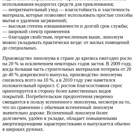
использования недорогих средств для приклеивания;
— непритязательный уход — влагостойкость и эластичность
материала, которые позволяют использовать простые способы
мытья и удаления загрязнений;
— высокая степень изнашиваемости и долгий срок службы;
— широкий спектр применения
— благодаря свойствам, перечисленным выше, линолеум
можно укладывать практически везде: от жилых помещений
до специальных.
Производство линолеума в стране до кризиса ежегодно росло
на 20 % за исключением некоторых годов застоя. В 2009 году,
когда большая часть строительных материалов потеряла от 20
до 40 % докризисного выпуска, производство линолеума
снизилось всего на 10 %, а в 2010 году уже наметился
положительный прирост. С ростом благосостояния спрос
ориентируется в сторону более качественных видов
покрытий. Потребительские предпочтения уверенно
смещаются в пользу вспененного линолеума, несмотря на то,
что по сравнению с обычным вспененный линолеум
значительно дороже. Вспененный линолеум более
долговечен, удобен в укладке, обладает повышенными
амортизирующими характеристиками и выпускается обычно
в широких рулонах.