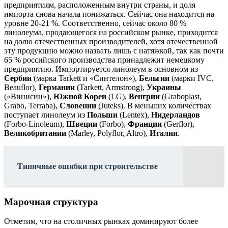
предприятиям, расположенным внутри страны, и доля
импорта снова начала понижаться. Сейчас она находится на
уровне 20-21 %. Соответственно, сейчас около 80 %
линолеума, продающегося на российском рынке, приходится
на долю отечественных производителей, хотя отечественной
эту продукцию можно назвать лишь с натяжкой, так как почти
65 % российского производства принадлежит немецкому
предприятию. Импортируется линолеум в основном из
Сербии
(марка Tarkett и «Синтелон»),
Бельгии
(марки IVC,
Beauflor),
Германии
(Tarkett, Armstrong),
Украины
(«Винисин»),
Южной Кореи
(LG),
Венгрии
(Graboplast,
Grabo, Terraba),
Словении
(Juteks). В меньших количествах
поступает линолеум из
Польши
(Lentex),
Нидерландов
(Forbo-Linoleum),
Швеции
(Forbo),
Франции
(Gerflor),
Великобритании
(Marley, Polyflor, Altro),
Италии
.
Типичные ошибки при строительстве
Марочная структура
Отметим, что на столичных рынках доминируют более