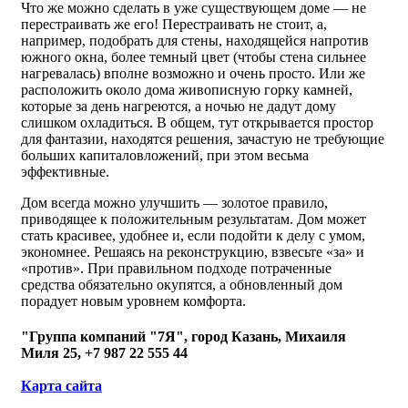
Что же можно сделать в уже существующем доме — не
перестраивать же его! Перестраивать не стоит, а,
например, подобрать для стены, находящейся напротив
южного окна, более темный цвет (чтобы стена сильнее
нагревалась) вполне возможно и очень просто. Или же
расположить около дома живописную горку камней,
которые за день нагреются, а ночью не дадут дому
слишком охладиться. В общем, тут открывается простор
для фантазии, находятся решения, зачастую не требующие
больших капиталовложений, при этом весьма
эффективные.
Дом всегда можно улучшить — золотое правило,
приводящее к положительным результатам. Дом может
стать красивее, удобнее и, если подойти к делу с умом,
экономнее. Решаясь на реконструкцию, взвесьте «за» и
«против». При правильном подходе потраченные
средства обязательно окупятся, а обновленный дом
порадует новым уровнем комфорта.
"Группа компаний "7Я", город Казань, Михаиля
Миля 25, +7 987 22 555 44
Карта сайта