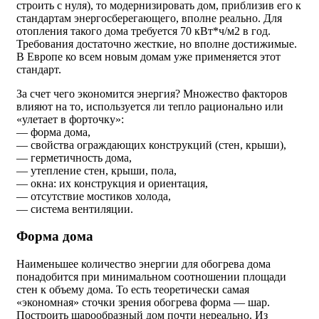
строить с нуля), то модернизировать дом, приблизив его к
стандартам энергосберегающего, вполне реально. Для
отопления такого дома требуется 70 кВт*ч/м2 в год.
Требования достаточно жесткие, но вполне достижимые.
В Европе ко всем новым домам уже применяется этот
стандарт.
За счет чего экономится энергия? Множество факторов
влияют на то, используется ли тепло рационально или
«улетает в форточку»:
— форма дома,
— свойства ограждающих конструкций (стен, крыши),
— герметичность дома,
— утепление стен, крыши, пола,
— окна: их конструкция и ориентация,
— отсутствие мостиков холода,
— система вентиляции.
Форма дома
Наименьшее количество энергии для обогрева дома
понадобится при минимальном соотношении площади
стен к объему дома. То есть теоретически самая
«экономная» сточки зрения обогрева форма — шар.
Построить шарообразный дом почти нереально. Из