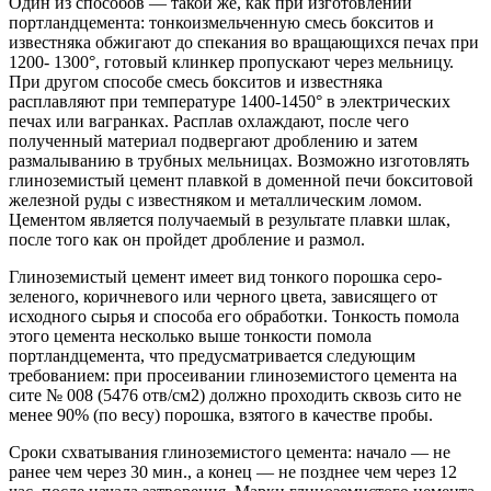
Один из способов — такой же, как при изготовлении
портландцемента: тонкоизмельченную смесь бокситов и
известняка обжигают до спекания во вращающихся печах при
1200- 1300°, готовый клинкер пропускают через мельницу.
При другом способе смесь бокситов и известняка
расплавляют при температуре 1400-1450° в электрических
печах или вагранках. Расплав охлаждают, после чего
полученный материал подвергают дроблению и затем
размалыванию в трубных мельницах. Возможно изготовлять
глиноземистый цемент плавкой в доменной печи бокситовой
железной руды с известняком и металлическим ломом.
Цементом является получаемый в результате плавки шлак,
после того как он пройдет дробление и размол.
Глиноземистый цемент имеет вид тонкого порошка серо-
зеленого, коричневого или черного цвета, зависящего от
исходного сырья и способа его обработки. Тонкость помола
этого цемента несколько выше тонкости помола
портландцемента, что предусматривается следующим
требованием: при просеивании глиноземистого цемента на
сите № 008 (5476 отв/см2) должно проходить сквозь сито не
менее 90% (по весу) порошка, взятого в качестве пробы.
Сроки схватывания глиноземистого цемента: начало — не
ранее чем через 30 мин., а конец — не позднее чем через 12